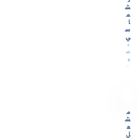
ش
م
ا
س
ي
ع
ض
و
…
م
ش
ع
ل