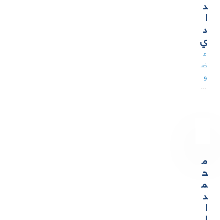
د
ا
د
ي
ع
ض
و
…
م
ح
م
د
ا
ل