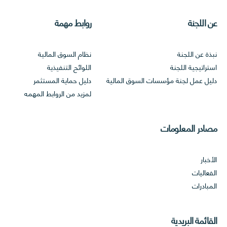
و
عن اللجنة
روابط مهمة
ا
ر
د
نبذة عن اللجنة
نظام السوق المالية
ا
استراتيجية اللجنة
اللوائح التنفيذية
ل
دليل عمل لجنة مؤسسات السوق المالية
دليل حماية المستثمر
ب
لمزيد من الروابط المهمه
ش
ر
ي
مصادر المعلومات
ة
و
ا
الأخبار
ل
الفعاليات
خ
المبادرات
د
م
ا
القائمة البريدية