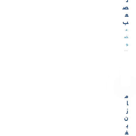
ص
ع
ب
ع
ض
و
…
م
ا
ز
ن
ب
غ