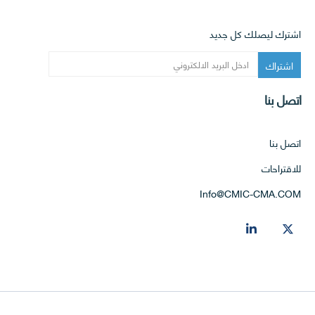
ت
ا
اشترك ليصلك كل جديد
ل
م
ؤ
س
اتصل بنا
س
ي
ة
اتصل بنا
و
للاقتراحات
ر
ئ
Info@CMIC-CMA.COM
ي
س
ا
ل
ل
ج
ن