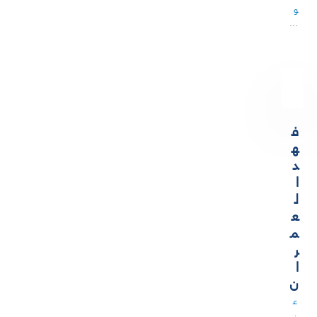
و
…
ف
ه
د
ا
ل
ع
م
ر
ا
ن
ع
ض