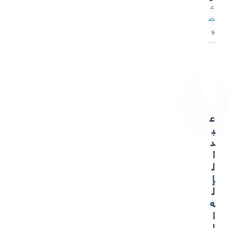
ع
ض
و
…
ع
ب
د
ا
ل
إ
ل
ه
ا
ل